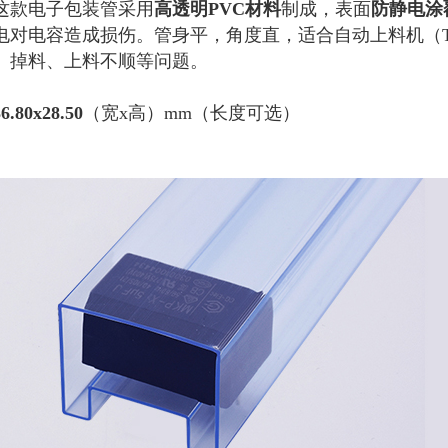
这款电子包装管采用
高透明PVC材料
制成，表面
防静电涂覆处
电对
电容
造成损伤。管身平，角度直，适合自动上料机（Tube
、掉料、上料不顺等问题。
36.80x28.50
（宽x高）mm（长度可选）