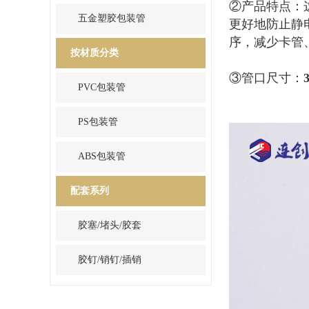
②产品特点：
五金塑胶包装管
更好地防止静
序，减少卡管
按材质分类
③管口尺寸：
PVC包装管
PS包装管
ABS包装管
配套系列
胶塞/堵头/胶套
胶钉/销钉/插销