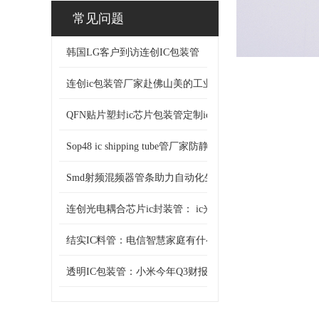
常见问题
韩国LG客户到访连创IC包装管
连创ic包装管厂家赴佛山美的工业城竞标
QFN贴片塑封ic芯片包装管定制ic管自动化流水线增效之
Sop48 ic shipping tube管厂家防静电稳定保障芯片安全存储
Smd射频混频器管条助力自动化生产提速产能新选择
连创光电耦合芯片ic封装管： ic光耦的防静电 “防护盾”
结实IC料管：电信智慧家庭有什么不一样的体验？
透明IC包装管：小米今年Q3财报预示发展前景良好