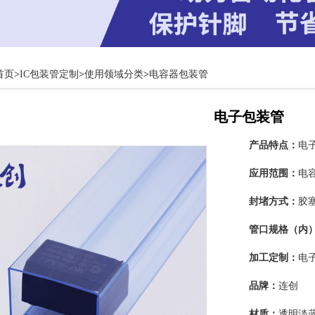
首页
>
IC包装管定制
>
使用领域分类
>
电容器包装管
电子包装管
产品特点：
电
应用范围：
电
封堵方式：
胶
管口规格（内
加工定制：
电
品牌：
连创
材质：
透明淡蓝