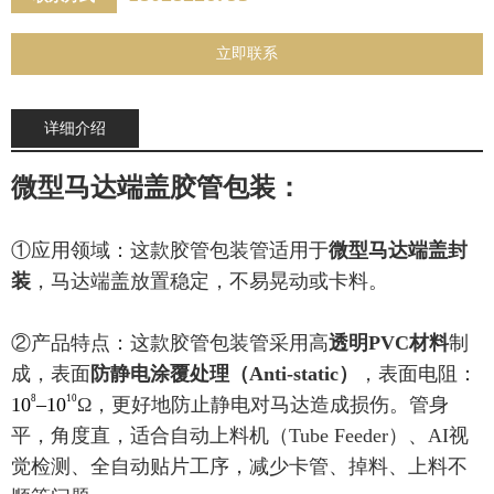
立即联系
详细介绍
微型马达端盖胶管包装：
①应用领域：这款胶
管包装管适用于
微型马达端盖封
装
，马达端盖放置稳定，不易晃动或卡料
。
②产品特点：
这款
胶管包装管
采用
高
透明PVC材料
制
成，表面
防静电涂覆处理（Anti-static）
，表面电阻：
8
10
10
–10
Ω，
更好地防止静电对马达造成损伤。
管身
平，角度直，适合自动上料机（Tube Feeder）、AI视
觉检测、全自动贴片工序，
减少卡管、掉料、上料不