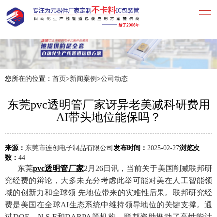
您所在的位置：
首页
>
新闻案例
>
公司动态
东莞pvc透明管厂家讶异老美减科研费用
AI带头地位能保吗？
来源：
东莞市连创电子制品有限公司
发布时间：
2025-02-27
浏览次
数：
44
东莞
pvc透明管厂家
2月26日讯，当前关于美国削减联邦研
究经费的辩论，大多未充分考虑此举可能对美在人工智能领
域的创新力和全球领 先地位带来的灾难性后果。联邦研究经
费是美国在全球AI生态系统中维持领导地位的关键支撑。通
过DOE、N S F和DARPA等机构，联邦资助推动了高性能计