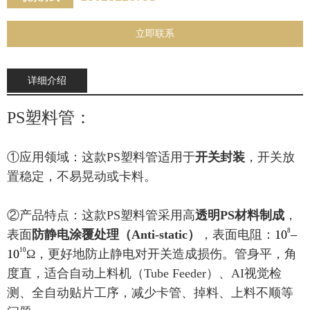
立即联系
详细介绍
PS塑料管：
①应用领域：这款PS塑料管适用于
开关封装
，开关放
置稳定，不易晃动或卡料。
②产品特点：
这款PS塑料管
采用
高
透明PS材料制成
，
8
表面
防静电涂覆处理（Anti-static）
，表面电阻：
10
–
10
10
Ω，
更好地防止静电对开关造成损伤。
管身平，角
度直，适合自动上料机（Tube Feeder）、AI视觉检
测、全自动贴片工序，
减少卡管、掉料、上料不顺等