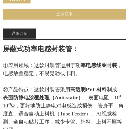
立即联系
详细介绍
屏蔽式功率电感封装管：
①应用领域：这款封装管
适用于
功率电感线圈封装
，
电感放置稳定，不易晃动或卡料。
②产品特点：
这款
封装管
采用
高透明PVC材料
制成，
8
表面
防静电涂覆处理（Anti-static）
，表面电阻：
10
–
10
10
Ω，
更好地防止静电对电感造成损伤。
管身平，角
度直，适合自动上料机（Tube Feeder）、AI视觉检
测、全自动贴片工序，
减少卡管、掉料、上料不顺等